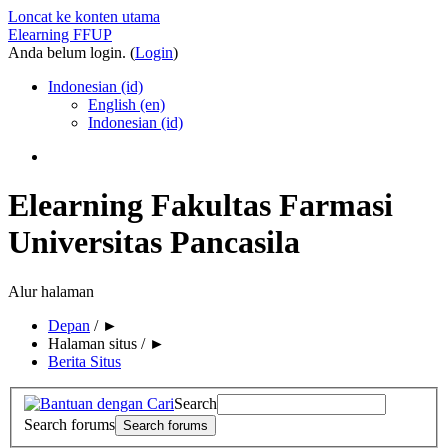
Loncat ke konten utama
Elearning FFUP
Anda belum login. (
Login
)
Indonesian ‎(id)‎
English ‎(en)‎
Indonesian ‎(id)‎
Elearning Fakultas Farmasi
Universitas Pancasila
Alur halaman
Depan
/
►
Halaman situs
/
►
Berita Situs
Search
Search forums