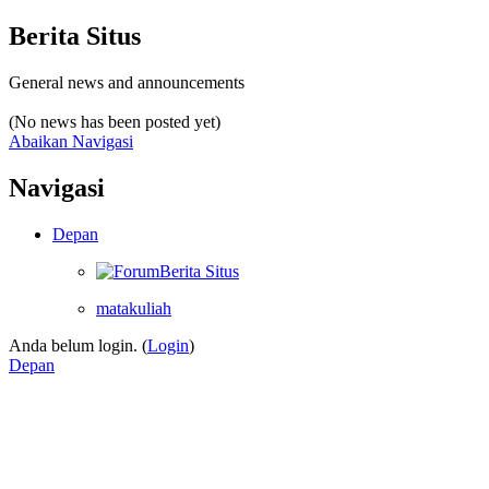
Berita Situs
General news and announcements
(No news has been posted yet)
Abaikan Navigasi
Navigasi
Depan
Berita Situs
matakuliah
Anda belum login. (
Login
)
Depan