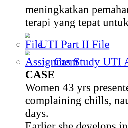
meningkatkan pemaham
terapi yang tepat untu
UTI Part II
File
Cas Study UTI
A
CASE
Women 43 yrs present
complaining chills, na
days.
Earlier she develops i