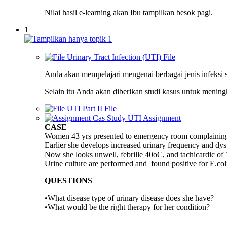
Nilai hasil e-learning akan Ibu tampilkan besok pagi.
1
Urinary Tract Infection (UTI)
File
Anda akan mempelajari mengenai berbagai jenis infeksi s
Selain itu Anda akan diberikan studi kasus untuk mening
UTI Part II
File
Cas Study UTI
Assignment
CASE
Women 43 yrs presented to emergency room complaining c
Earlier she develops increased urinary frequency and d
Now she looks unwell, febrille 40oC, and tachicardic of 
Urine culture are performed and found positive for E.co
QUESTIONS
•What disease type of urinary disease does she have?
•What would be the right therapy for her condition?