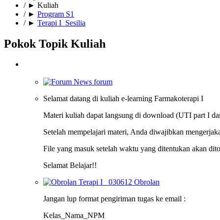
/
►
Kuliah
/
►
Program S1
/
►
Terapi I_Sesilia
Pokok Topik Kuliah
News forum
Selamat datang di kuliah e-learning Farmakoterapi I
Materi kuliah dapat langsung di download (UTI part I dan
Setelah mempelajari materi, Anda diwajibkan mengerjak
File yang masuk setelah waktu yang ditentukan akan dito
Selamat Belajar!!
Terapi I _030612
Obrolan
Jangan lup format pengiriman tugas ke email :
Kelas_Nama_NPM