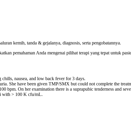
aluran kemih, tanda & gejalanya, diagnosis, serta pengobatannya.
katkan pemahaman Anda mengenai pilihat terapi yang tepat untuk pasie
hills, nausea, and low back fever for 3 days.
ysuria. She have been given TMP/SMX but could not complete the treat
100 bpm. On her examination there is a suprapubic tenderness and sever
li with > 100 K cfu/mL.